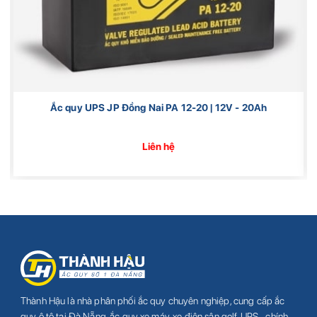
Ắc quy UPS JP Đồng Nai PA 12-20 | 12V - 20Ah
Liên hệ
Thành Hậu là nhà phân phối ắc quy chuyên nghiệp, cung cấp ắc
quy ô tô tại Đà Nẵng, ắc quy xe máy, xe điện sân golf, UPS… chính