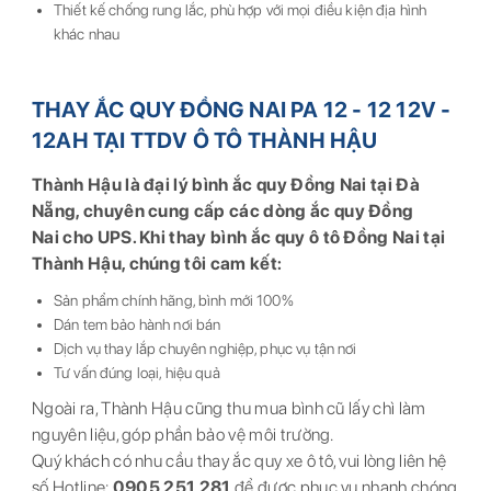
Thiết kế chống rung lắc, phù hợp với mọi điều kiện địa hình
khác nhau
THAY ẮC QUY ĐỒNG NAI PA 12 - 12 12V -
12AH TẠI TTDV Ô TÔ THÀNH HẬU
Thành Hậu là đại lý bình ắc quy Đồng Nai tại Đà
Nẵng, chuyên cung cấp các dòng ắc quy Đồng
Nai cho UPS. Khi thay bình ắc quy ô tô Đồng Nai tại
Thành Hậu, chúng tôi cam kết:
Sản phẩm chính hãng, bình mới 100%
Dán tem bảo hành nơi bán
Dịch vụ thay lắp chuyên nghiệp, phục vụ tận nơi
Tư vấn đúng loại, hiệu quả
Ngoài ra, Thành Hậu cũng thu mua bình cũ lấy chì làm
nguyên liệu, góp phần bảo vệ môi trường.
Quý khách có nhu cầu thay ắc quy xe ô tô, vui lòng liên hệ
số Hotline:
0905 251 281
để được phục vụ nhanh chóng