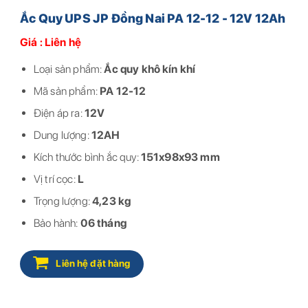
Ắc Quy UPS JP Đồng Nai PA 12-12 - 12V 12Ah
Giá : Liên hệ
Loại sản phẩm:
Ắc quy khô kín khí
Mã sản phẩm:
PA 12-12
Điện áp ra:
12V
Dung lượng:
12AH
Kích thước bình ắc quy:
151x98x93 mm
Vị trí cọc:
L
Trọng lượng:
4,23 kg
Bảo hành:
06 tháng
Liên hệ đặt hàng