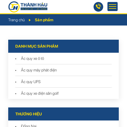
Trang chủ
Sản phẩm
DANH MỤC SẢN PHẨM
Ắc quy xe ô tô
Ắc quy máy phát điện
Ắc quy UPS
Ắc quy xe điện sân golf
THƯƠNG HIỆU
Đồng Nai