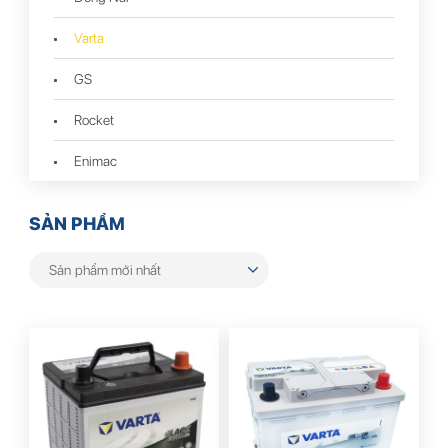
Varta
GS
Rocket
Enimac
SẢN PHẨM