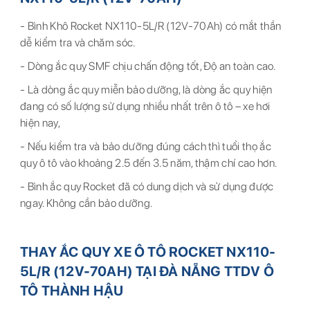
- Bình Khô Rocket NX110-5L/R (12V-70Ah) có mắt thần
dễ kiểm tra và chăm sóc.
- Dòng ắc quy SMF chịu chấn động tốt, Độ an toàn cao.
- Là dòng ắc quy miễn bảo dưỡng, là dòng ắc quy hiện
đang có số lượng sử dụng nhiều nhất trên ô tô – xe hơi
hiện nay,
- Nếu kiểm tra và bảo dưỡng đúng cách thì tuổi thọ ắc
quy ô tô vào khoảng 2.5 đến 3.5 năm, thậm chí cao hơn.
- Bình ắc quy Rocket đã có dung dịch và sử dụng được
ngay. Không cần bảo dưỡng.
THAY ẮC QUY XE Ô TÔ ROCKET NX110-
5L/R (12V-70AH) TẠI ĐÀ NẴNG TTDV Ô
TÔ THÀNH HẬU