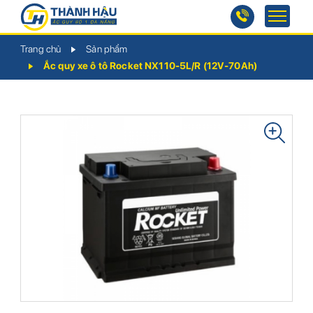
Trang chủ
Sản phẩm
Ắc quy xe ô tô Rocket NX110-5L/R (12V-70Ah)