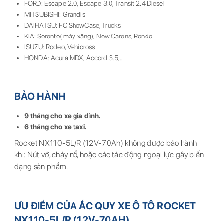
FORD: Escape 2.0, Escape 3.0, Transit 2.4 Diesel
MITSUBISHI: Grandis
DAIHATSU: FC ShowCase, Trucks
KIA: Sorento( máy xăng), New Carens, Rondo
ISUZU: Rodeo, Vehicross
HONDA: Acura MDX, Accord 3.5,…
BẢO HÀNH
9 tháng cho xe gia đình.
6 tháng cho xe taxi.
Rocket NX110-5L/R (12V-70Ah) không được bảo hành
khi: Nứt vỡ, cháy nổ, hoặc các tác động ngoại lực gây biến
dạng sản phẩm.
ƯU ĐIỂM CỦA ẮC QUY XE Ô TÔ ROCKET
NX110-5L/R (12V-70AH)