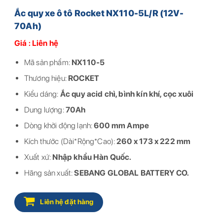
Ắc quy xe ô tô Rocket NX110-5L/R (12V-
70Ah)
Giá : Liên hệ
Mã sản phẩm:
NX110-5
Thương hiệu:
ROCKET
Kiểu dáng:
Ắc quy acid chì, bình kín khí, cọc xuôi
Dung lượng:
70Ah
Dòng khởi động lạnh:
600 mm Ampe
Kích thước (Dài*Rộng*Cao):
260 x 173 x 222 mm
Xuất xứ:
Nhập khẩu Hàn Quốc.
Hãng sản xuất:
SEBANG GLOBAL BATTERY CO.
Liên hệ đặt hàng