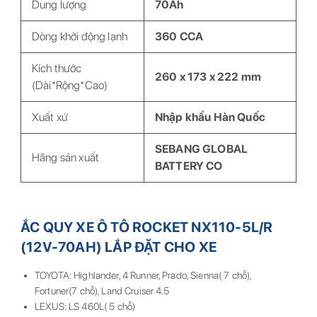
Dung lượng
70Ah
Dòng khởi động lạnh
360 CCA
Kích thước
260 x 173 x 222 mm
(Dài*Rộng*Cao)
Xuất xứ
Nhập khẩu Hàn Quốc
SEBANG GLOBAL
Hãng sản xuất
BATTERY CO
ẮC QUY XE Ô TÔ ROCKET NX110-5L/R
(12V-70AH) LẮP ĐẶT CHO XE
TOYOTA: Highlander, 4 Runner, Prado, Sienna( 7 chỗ),
Fortuner(7 chỗ), Land Cruiser 4.5
LEXUS: LS 460L( 5 chỗ)