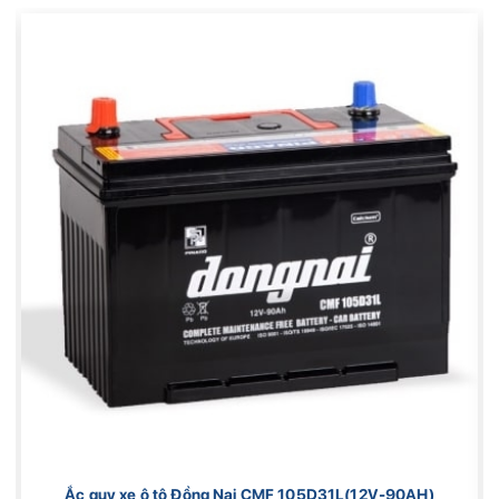
Ắc quy xe ô tô Đồng Nai CMF 105D31L(12V-90AH)