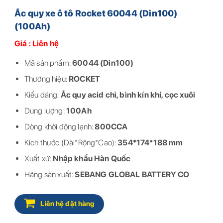
Ắc quy xe ô tô Rocket 60044 (Din100)
(100Ah)
Giá : Liên hệ
Mã sản phẩm:
60044 (Din100)
Thương hiệu:
ROCKET
Kiểu dáng:
Ắc quy acid chì, bình kín khí, cọc xuôi
Dung lượng:
100Ah
Dòng khởi động lạnh:
800CCA
Kích thước (Dài*Rộng*Cao):
354*174*188 mm
Xuất xứ:
Nhập khẩu Hàn Quốc
Hãng sản xuất:
SEBANG GLOBAL BATTERY CO
Liên hệ đặt hàng