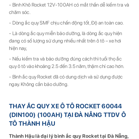
- Bình Khô Rocket 12V-100AH có mắt thần dễ kiểm tra và
chăm sóc.
- Dòng ắc quy SMF chịu chấn động tốt, Độ an toàn cao.
- Là dòng ắc quy miễn bảo dưỡng, là dòng ắc quy hiện
đang có số lượng sử dụng nhiều nhất trên ô tô – xe hơi
hiện nay,
- Nếu kiểm tra và bảo dưỡng đúng cách thì tuổi thọ ắc
quy ô tô vào khoảng 2.5 đến 3.5 năm, thậm chí cao hơn.
- Bình ắc quy Rocket đã có dung dịch và sử dụng được
ngay. Không cần bảo dưỡng.
THAY ẮC QUY XE Ô TÔ ROCKET 60044
(DIN100) (100AH) TẠI ĐÀ NẴNG TTDV Ô
TÔ THÀNH HẬU
Thành Hậu là đại lý bình ắc quy Rocket tại Đà Nẵng,