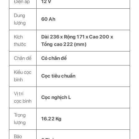
Điện áp
12 V
Dung
60 Ah
lượng
Kích
Dài 236 x Rộng 171 x Cao 200 x
thước
Tổng cao 222 (mm)
Chân đế
Có chân đế
Kiểu cọc
Cọc tiêu chuẩn
bình
Vị trí
Cọc nghịch L
cọc bình
Trọng
16.22 Kg
lượng
Bảo