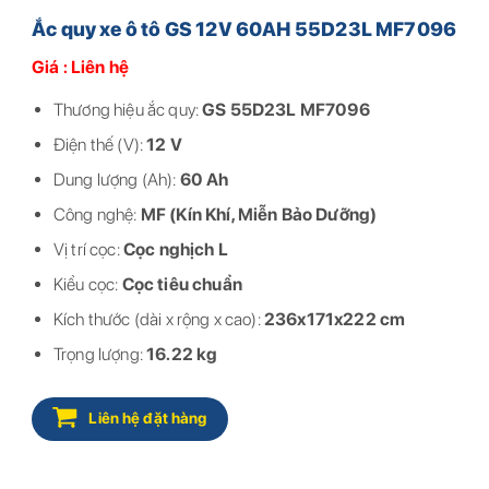
Ắc quy xe ô tô GS 12V 60AH 55D23L MF7096
Giá : Liên hệ
Thương hiệu ắc quy:
GS 55D23L MF7096
Điện thế (V):
12 V
Dung lượng (Ah):
60 Ah
Công nghệ:
MF (Kín Khí, Miễn Bảo Dưỡng)
Vị trí cọc:
Cọc nghịch L
Kiểu cọc:
Cọc tiêu chuẩn
Kích thước (dài x rộng x cao):
236x171x222 cm
Trọng lượng:
16.22 kg
Liên hệ đặt hàng