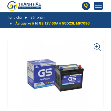
Trang chủ
Sản phẩm
Ắc quy xe ô tô GS 12V 60AH 55D23L MF7096