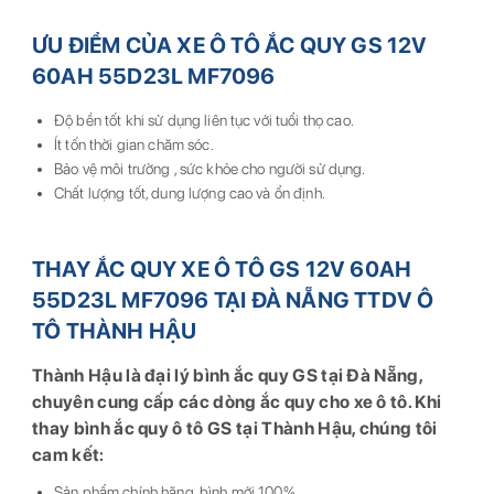
ƯU ĐIỂM CỦA XE Ô TÔ ẮC QUY GS 12V
60AH 55D23L MF7096
Độ bền tốt khi sử dụng liên tục với tuổi thọ cao.
Ít tốn thời gian chăm sóc.
Bảo vệ môi trường , sức khỏe cho người sử dụng.
Chất lượng tốt, dung lượng cao và ổn định.
THAY ẮC QUY XE Ô TÔ GS 12V 60AH
55D23L MF7096 TẠI ĐÀ NẴNG TTDV Ô
TÔ THÀNH HẬU
Thành Hậu là đại lý bình ắc quy GS tại Đà Nẵng,
chuyên cung cấp các dòng ắc quy cho xe ô tô. Khi
thay bình ắc quy ô tô GS tại Thành Hậu, chúng tôi
cam kết:
Sản phẩm chính hãng, bình mới 100%